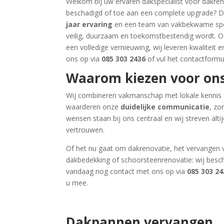
Welkom bij uw ervaren dakspecialist voor dakren
beschadigd of toe aan een complete upgrade? D
jaar ervaring
en een team van vakbekwame spec
veilig, duurzaam en toekomstbestendig wordt. Of
een volledige vernieuwing, wij leveren kwalitei
ons op via
085 303 2436
of vul het contactformul
Waarom kiezen voor ons
Wij combineren vakmanschap met lokale kennis e
waarderen onze
duidelijke communicatie
, zo
wensen staan bij ons centraal en wij streven alti
vertrouwen.
Of het nu gaat om dakrenovatie, het vervangen
dakbedekking of schoorsteenrenovatie: wij besch
vandaag nog contact met ons op via
085 303 24
u mee.
Dakpannen vervangen