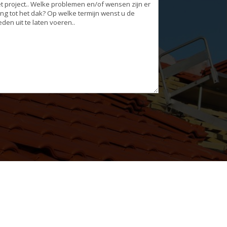
g
eden
(Vereist)