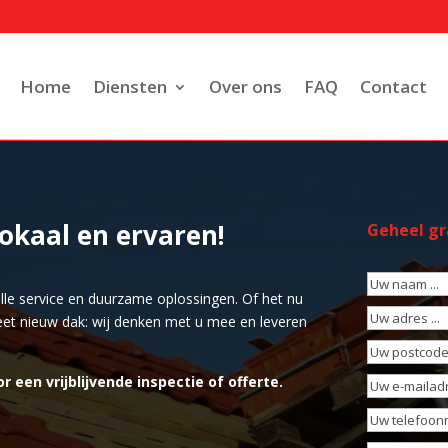
Home
Diensten
Over ons
FAQ
Contact
okaal en ervaren!
Geheel gra
Uw
le service en duurzame oplossingen. Of het nu
naam
(Vereis
Uw
et nieuw dak: wij denken met u mee en leveren
adres
(Vereis
Uw
postcode
(Ve
en vrijblijvende inspectie of offerte.
Uw
e-
Uw
mailadres
(Ve
telefoonnu