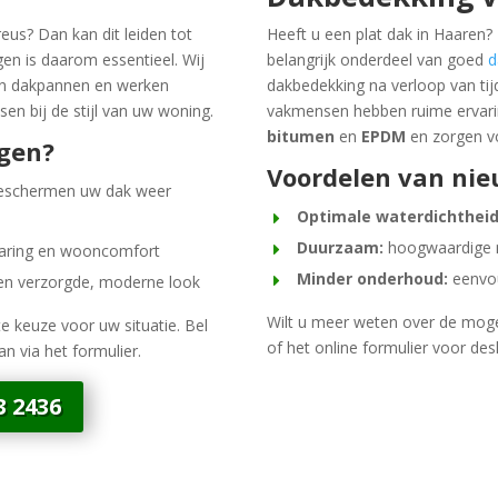
us? Dan kan dit leiden tot
Heeft u een plat dak in Haaren
en is daarom essentieel. Wij
belangrijk onderdeel van goed
d
an dakpannen en werken
dakbedekking na verloop van tijd
en bij de stijl van uw woning.
vakmensen hebben ruime ervari
bitumen
en
EPDM
en zorgen v
gen?
Voordelen van ni
eschermen uw dak weer
Optimale waterdichtheid
Duurzaam:
hoogwaardige m
paring en wooncomfort
Minder onderhoud:
eenvou
een verzorgde, moderne look
Wilt u meer weten over de mog
e keuze voor uw situatie. Bel
of het online formulier voor des
an via het formulier.
3 2436