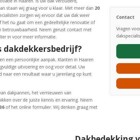
ovatie in Haaren. Is uw dak verouderd,
an staan wij graag voor u klaar. Met meer dan
20
ialisten zorgen wij ervoor dat uw dak weer
Contact
 het nu gaat om een gedeeltelijke renovatie of
Vragen voor
t en betrouwbaarheid. Neem gerust contact met
dakspeciali
ier in voor meer informatie.
 dakdekkersbedrijf?
n een persoonlijke aanpak. Klanten in Haaren
rgvuldige uitvoering en oog voor detail. Uw
jd naar een resultaat waar u jarenlang op kunt
 van dakpannen, het vernieuwen van
ikken over de juiste kennis en ervaring. Neem
36
of het online formulier. Wij denken graag met
Dakbedekking 