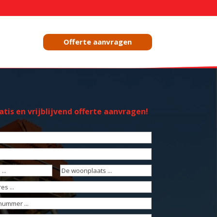
Offerte aanvragen
tis en vrijblijvend offerte aanvragen!
t)
t)
De
reist)
woonplaats
(Vereist)
reist)
mmer
(Vereist)