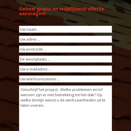
Geheel gratis en vrijblijvend offerte
aanvragen!
Uw
naam
(Vereist)
Uw
adres
(Vereist)
Uw
postcode
(Vereist)
De
woonplaats
(Vereist)
Uw
e-
Uw
mailadres
(Vereist)
telefoonnummer
(Vereist)
Omschrijving
werkzaamheden
(Vereist)