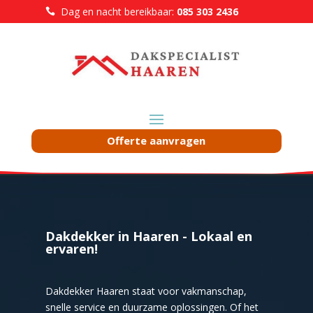
Dag en nacht bereikbaar:
085 303 2436

Offerte aanvragen
Dakdekker in Haaren - Lokaal en
ervaren!
Dakdekker Haaren staat voor vakmanschap,
snelle service en duurzame oplossingen. Of het