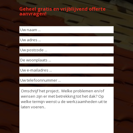
Geheel gratis en vrijblijvend offerte
aanvragen!
Uw
naam
(Vereist)
Uw
adres
(Vereist)
Uw
postcode
(Vereist)
De
woonplaats
(Vereist)
Uw
e-
Uw
mailadres
(Vereist)
telefoonnummer
(Vereist)
Omschrijving
werkzaamheden
(Vereist)